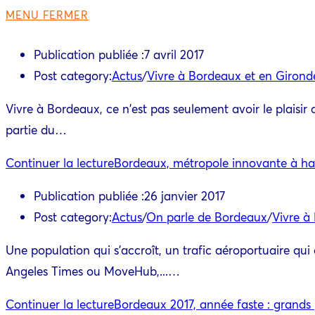
MENU
FERMER
Publication publiée :
7 avril 2017
Post category:
Actus
/
Vivre à Bordeaux et en Girond
Vivre à Bordeaux, ce n'est pas seulement avoir le plaisir 
partie du…
Continuer la lecture
Bordeaux, métropole innovante à ha
Publication publiée :
26 janvier 2017
Post category:
Actus
/
On parle de Bordeaux
/
Vivre à
Une population qui s'accroît, un trafic aéroportuaire qu
Angeles Times ou MoveHub,...…
Continuer la lecture
Bordeaux 2017, année faste : grands 