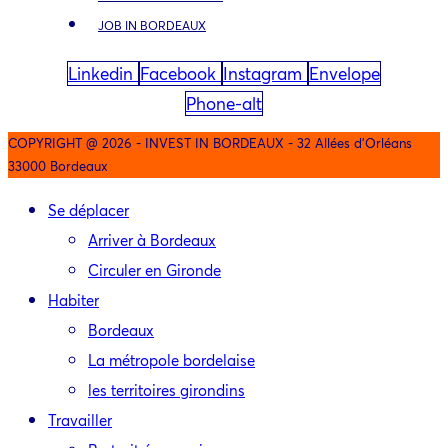
JOB IN BORDEAUX
Linkedin
Facebook
Instagram
Envelope
Phone-alt
COPYRIGHT @ 2026 - INVEST IN BORDEAUX - 32 Allées d'Orléans
33000 Bordeaux
Se déplacer
Arriver à Bordeaux
Circuler en Gironde
Habiter
Bordeaux
La métropole bordelaise
les territoires girondins
Travailler