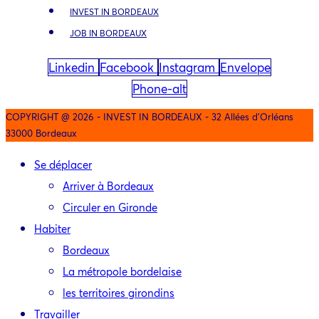
INVEST IN BORDEAUX
JOB IN BORDEAUX
Linkedin
Facebook
Instagram
Envelope
Phone-alt
COPYRIGHT @ 2026 - INVEST IN BORDEAUX - 32 Allées d'Orléans
33000 Bordeaux
Se déplacer
Arriver à Bordeaux
Circuler en Gironde
Habiter
Bordeaux
La métropole bordelaise
les territoires girondins
Travailler