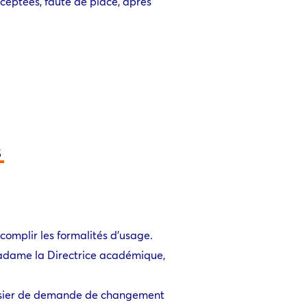
cceptées, faute de place, après
5
complir les formalités d’usage.
 Madame la Directrice académique,
dossier de demande de changement