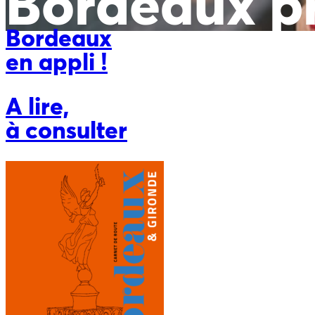
Bordeaux p
Bordeaux
en appli !
A lire,
à consulter